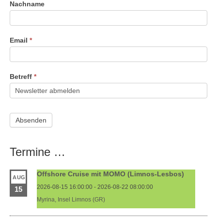
Nachname
Email
*
Betreff
*
Termine …
Offshore Cruise mit MOMO (Limnos-Lesbos)
AUG
2026-08-15 16:00:00 - 2026-08-22 08:00:00
15
Myrina, Insel Limnos (GR)