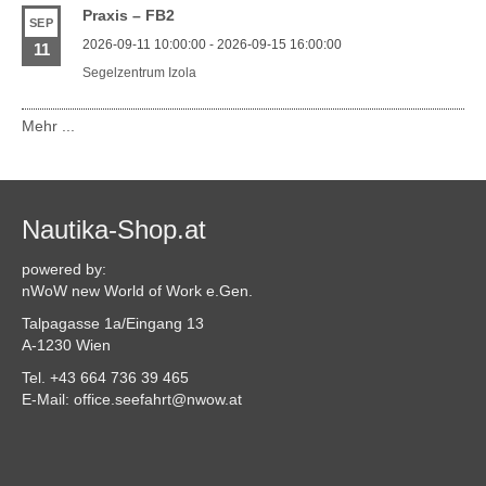
Praxis – FB2
SEP
2026-09-11 10:00:00 - 2026-09-15 16:00:00
11
Segelzentrum Izola
Mehr ...
Nautika-Shop.at
powered by:
nWoW new World of Work e.Gen.
Talpagasse 1a/Eingang 13
A-1230 Wien
Tel. +43 664 736 39 465
E-Mail: office.seefahrt@nwow.at