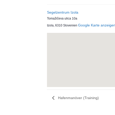
Segelzentrum Izola
Tomažičeva ulica 10a
Google Karte anzeige
Izola
,
6310
Slovenien
Hafenmanöver (Training)