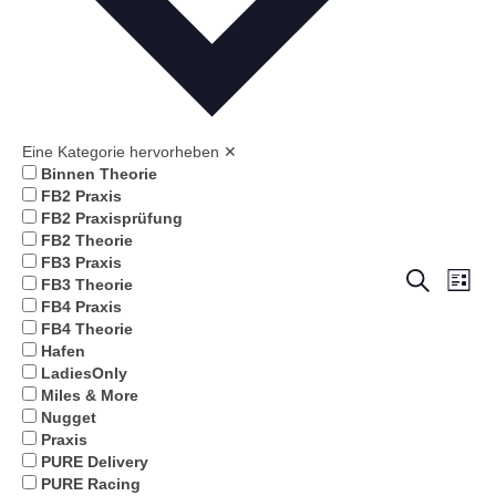
Eine Kategorie hervorheben
✕
Binnen Theorie
FB2 Praxis
FB2 Praxisprüfung
FB2 Theorie
FB3 Praxis
Ver
Verans
Suche
FB3 Theorie
Liste
FB4 Praxis
Ans
Suche
FB4 Theorie
Nav
Hafen
und
LadiesOnly
Miles & More
Ansich
Nugget
Praxis
Naviga
PURE Delivery
PURE Racing