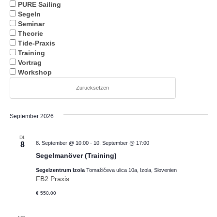
PURE Sailing
Segeln
Seminar
Theorie
Tide-Praxis
Training
Vortrag
Workshop
Zurücksetzen
September 2026
DI.
8. September @ 10:00
-
10. September @ 17:00
8
Segelmanöver (Training)
Segelzentrum Izola
Tomažičeva ulica 10a, Izola, Slovenien
FB2 Praxis
€ 550,00