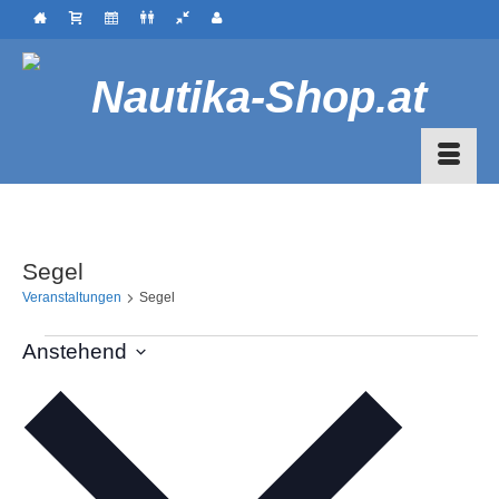
Segel
Veranstaltungen
Segel
Veranstaltungen
Anstehend
Datum
wählen.