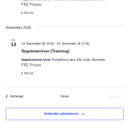
FB2 Praxis
€ 550,00
November 2026
FR.
13. November @ 10:00
-
15. November @ 17:00
13
Segelmanöver (Training)
Segelzentrum Izola
Tomažičeva ulica 10a, Izola, Slovenien
FB2 Praxis
€ 550,00
Veranstaltungen
Vorherige
Heute
Nächste
Veranstalt
Kalender abonnieren