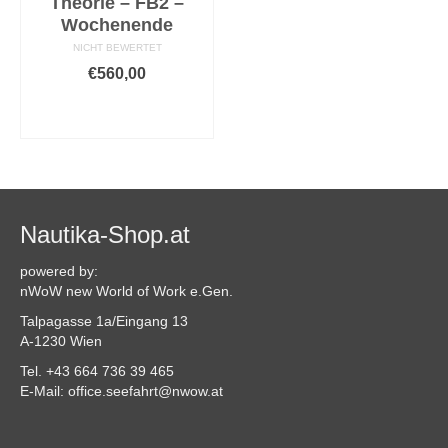
Theorie – FB2 –
Wochenende
NICHT BEWERTET
€
560,00
AUSFÜHRUNG
WÄHLEN
Dieses
Produkt
weist
mehrere
Varianten
Nautika-Shop.at
auf.
Die
powered by:
Optionen
nWoW new World of Work e.Gen.
können
Talpagasse 1a/Eingang 13
auf
A-1230 Wien
der
Produktseite
Tel. +43 664 736 39 465
gewählt
E-Mail: office.seefahrt@nwow.at
werden