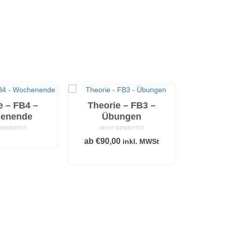
e – FB4 –
Theorie – FB3 –
Theo
enende
Übungen
P
 BEWERTET
NICHT BEWERTET
ERLESEN
ab
€
90,00
inkl. MWSt
AU
WEITERLESEN