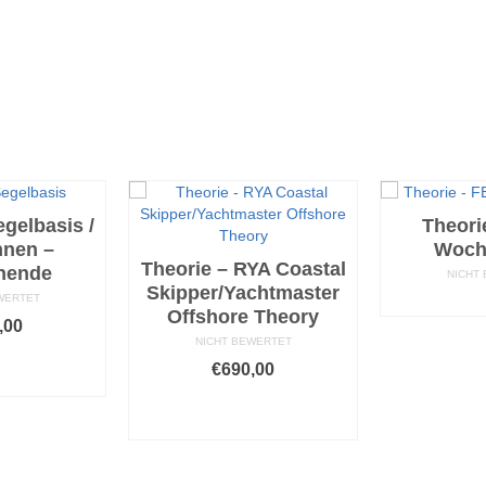
egelbasis /
Theori
nnen –
Woch
Theorie – RYA Coastal
nende
NICHT
Skipper/Yachtmaster
WEIT
WERTET
Offshore Theory
,00
NICHT BEWERTET
HRUNG
€
690,00
LEN
AUSFÜHRUNG
ieses
WÄHLEN
rodukt
eist
Dieses
ehrere
Produkt