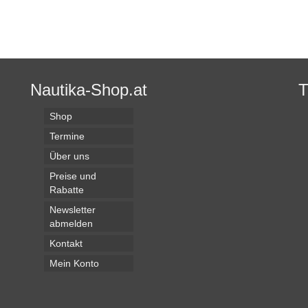
arianten
weist
uf.
mehrere
ie
Varianten
ptionen
auf.
önnen
Die
uf
Optionen
Nautika-Shop.at
er
können
roduktseite
auf
ewählt
der
Shop
erden
Produktseite
Termine
gewählt
werden
Über uns
Preise und
Rabatte
Newsletter
abmelden
Kontakt
Mein Konto