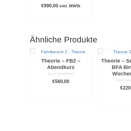
€
990,00
inkl. MWSt
IN DEN WARENKORB
Ähnliche Produkte
Theorie – FB2 –
Theorie – S
Abendkurs
BFA Bi
Woche
NICHT BEWERTET
NICHT BE
€
560,00
€
220
AUSFÜHRUNG
WÄHLEN
AUSFÜ
rie
WÄH
Dieses
ung –
Produkt
D
arning)
weist
P
mehrere
w
Varianten
mit
m
. MWSt
5