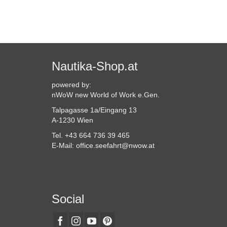
auf.
V
ENKORB
Die
a
Optionen
D
können
O
auf
k
der
a
Produktseite
Nautika-Shop.at
d
gewählt
P
werden
g
powered by:
w
nWoW new World of Work e.Gen.
Talpagasse 1a/Eingang 13
A-1230 Wien
Tel. +43 664 736 39 465
E-Mail: office.seefahrt@nwow.at
Social