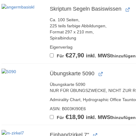
Skriptum Segeln Basiswissen
Ca. 100 Seiten,
225 teils farbige Abbildungen,
Format 297 x 210 mm,
Spiralbindung
Eigenverlag
€
27,90
inkl. MWSt
Für
hinzufügen
Übungskarte 5090
Übungskarte 5090
NUR FÜR ÜBUNGSZWECKE, NICHT ZUR R
Admirality Chart, Hydrographic Office Taunto
ASIN: B003KI90E6
€
18,90
inkl. MWSt
Für
hinzufügen
Einhandzirkel 7"