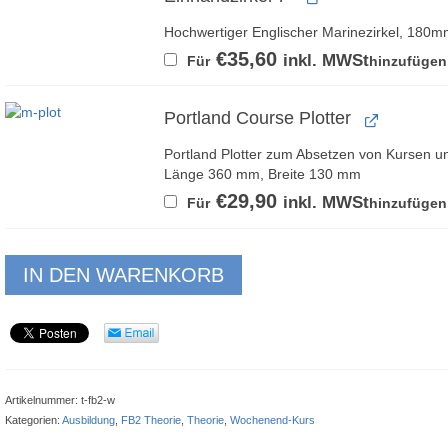
Hochwertiger Englischer Marinezirkel, 180m
€
35,60
inkl. MWSt
Für
hinzufügen
Portland Course Plotter
Portland Plotter zum Absetzen von Kursen u
Länge 360 mm, Breite 130 mm
€
29,90
inkl. MWSt
Für
hinzufügen
IN DEN WARENKORB
Artikelnummer:
t-fb2-w
Kategorien:
Ausbildung
,
FB2 Theorie
,
Theorie
,
Wochenend-Kurs