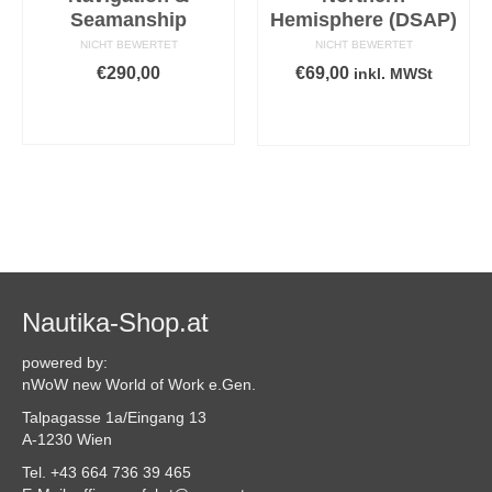
Seamanship
Hemisphere (DSAP)
NICHT BEWERTET
NICHT BEWERTET
€
290,00
€
69,00
inkl. MWSt
IN DEN
IN DEN
WARENKORB
WARENKORB
Nautika-Shop.at
powered by:
nWoW new World of Work e.Gen.
Talpagasse 1a/Eingang 13
A-1230 Wien
Tel. +43 664 736 39 465