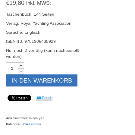
€
19,80
inkl. MWSt
Taschenbuch, 144 Seiten
Verlag: Royal Yachting Association
Sprache: Englisch
ISBN-13: 9781906435929
Nur noch 2 vorrätig (kann nachbestellt
werden)
RYA
Yachtmaster Shorebased
Notes
IN DEN WARENKORB
(YSN)
Menge
Artikelnummer:
m-rya-ysn
Kategorie:
RYA-Literatur