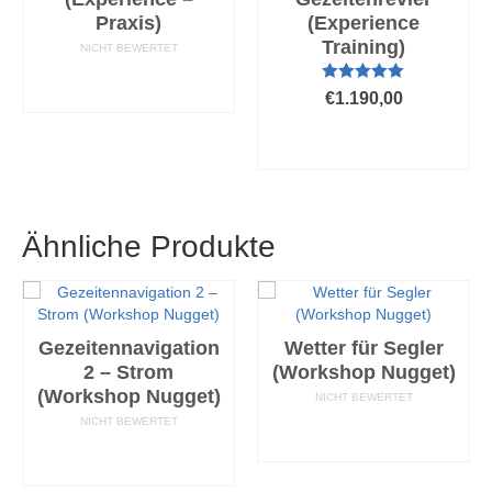
Praxis)
(Experience
Training)
NICHT BEWERTET
AUSFÜHRUNG
Bewertet mit
WÄHLEN
€
1.190,00
5.00
von 5
AUSFÜHRUNG
WÄHLEN
Dieses
Produkt
weist
Ähnliche Produkte
mehrere
Varianten
auf.
Die
Optionen
Gezeitennavigation
Wetter für Segler
können
2 – Strom
(Workshop Nugget)
auf
(Workshop Nugget)
der
NICHT BEWERTET
Produktseite
AUSFÜHRUNG
NICHT BEWERTET
gewählt
WÄHLEN
AUSFÜHRUNG
werden
WÄHLEN