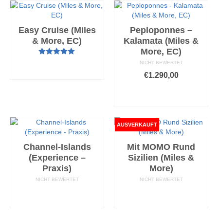
Easy Cruise (Miles
Peploponnes –
& More, EC)
Kalamata (Miles &
More, EC)
Bewertet mit
AUSFÜHRUNG
NICHT BEWERTET
5.00
von 5
WÄHLEN
€
1.290,00
AUSFÜHRUNG
WÄHLEN
Dieses
Produkt
AUSVERKAUFT
weist
mehrere
Channel-Islands
Mit MOMO Rund
Varianten
(Experience –
Sizilien (Miles &
auf.
Praxis)
More)
Die
Optionen
NICHT BEWERTET
NICHT BEWERTET
können
AUSFÜHRUNG
AUSFÜHRUNG
auf
WÄHLEN
WÄHLEN
der