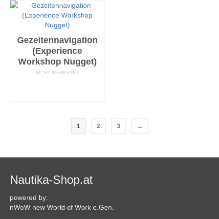
Produktseite
gewählt
werden
Gezeitennavigation
(Experience
Workshop Nugget)
NICHT BEWERTET
AUSFÜHRUNG
WÄHLEN
1
2
3
→
Nautika-Shop.at
powered by:
nWoW new World of Work e.Gen.