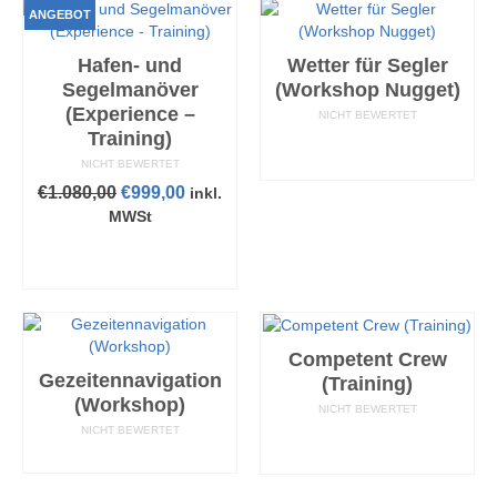
Produkt
ANGEBOT
weist
mehrere
Hafen- und
Wetter für Segler
Varianten
Segelmanöver
(Workshop Nugget)
auf.
(Experience –
Die
NICHT BEWERTET
Training)
Optionen
AUSFÜHRUNG
können
WÄHLEN
NICHT BEWERTET
auf
Ursprünglicher
Aktueller
€
1.080,00
€
999,00
inkl.
der
Preis
Preis
MWSt
Produktseite
war:
ist:
AUSFÜHRUNG
gewählt
€1.080,00
€999,00.
WÄHLEN
werden
Competent Crew
Gezeitennavigation
(Training)
(Workshop)
NICHT BEWERTET
NICHT BEWERTET
AUSFÜHRUNG
WEITERLESEN
WÄHLEN