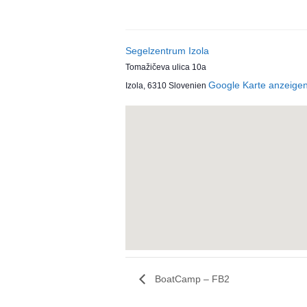
Segelzentrum Izola
Tomažičeva ulica 10a
Google Karte anzeige
Izola
,
6310
Slovenien
BoatCamp – FB2