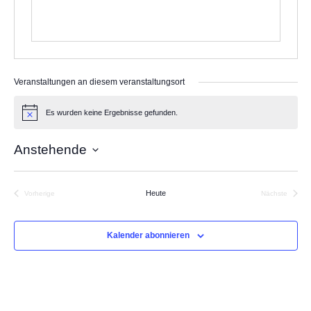
Veranstaltungen an diesem veranstaltungsort
Es wurden keine Ergebnisse gefunden.
Hinweis
Anstehende
Datum
wählen.
Heute
Vorherige
Nächste
Veranstaltungen
Veranstalt
Kalender abonnieren