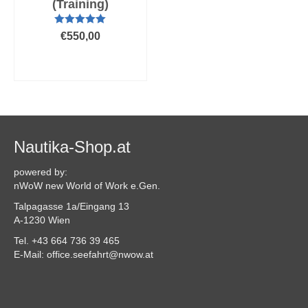
(Training)
Bewertet mit
€
550,00
5.00
von 5
AUSFÜHRUNG
WÄHLEN
Dieses
Produkt
weist
mehrere
Varianten
Nautika-Shop.at
auf.
Die
powered by:
Optionen
nWoW new World of Work e.Gen.
können
Talpagasse 1a/Eingang 13
auf
A-1230 Wien
der
Produktseite
Tel. +43 664 736 39 465
gewählt
E-Mail: office.seefahrt@nwow.at
werden