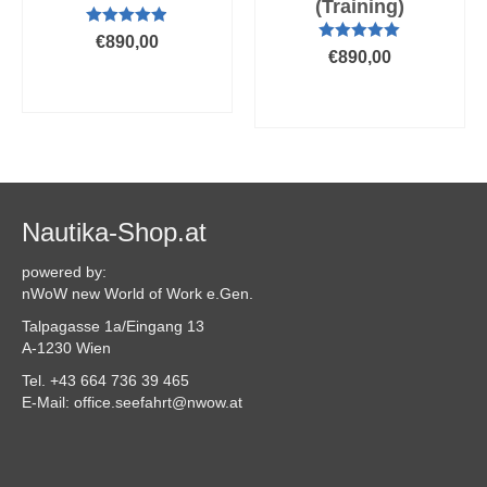
(Training)
Bewertet mit
€
890,00
4.86
von 5
Bewertet mit
€
890,00
5.00
von 5
AUSFÜHRUNG
AUSFÜHRUNG
WÄHLEN
WÄHLEN
Dieses
Dieses
Produkt
Produkt
weist
weist
mehrere
mehrere
Varianten
Varianten
Nautika-Shop.at
auf.
auf.
Die
Die
powered by:
Optionen
Optionen
nWoW new World of Work e.Gen.
können
können
auf
Talpagasse 1a/Eingang 13
auf
der
A-1230 Wien
der
Produktseite
Produktseite
Tel. +43 664 736 39 465
gewählt
gewählt
E-Mail: office.seefahrt@nwow.at
werden
werden