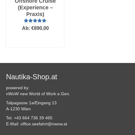
Offshore Cruise
(Experience –
Praxis)
Bewertet mit
Ab:
€
890,00
5.00
von 5
AUSFÜHRUNG
WÄHLEN
Dieses
Produkt
weist
mehrere
Varianten
Nautika-Shop.at
auf.
Die
powered by:
Optionen
nWoW new World of Work e.Gen.
können
Talpagasse 1a/Eingang 13
auf
A-1230 Wien
der
Produktseite
Tel. +43 664 736 39 465
gewählt
E-Mail: office.seefahrt@nwow.at
werden