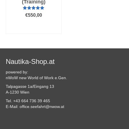
(Training)
Bewertet mit
€
550,00
5.00
von 5
AUSFÜHRUNG
WÄHLEN
Dieses
Produkt
weist
mehrere
Varianten
Nautika-Shop.at
auf.
Die
powered by:
Optionen
nWoW new World of Work e.Gen.
können
Talpagasse 1a/Eingang 13
auf
A-1230 Wien
der
Produktseite
Tel. +43 664 736 39 465
gewählt
E-Mail: office.seefahrt@nwow.at
werden