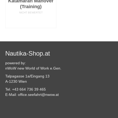
Katamaran Manöver
(Training)
NICHT BEWERTET
AUSFÜHRUNG
WÄHLEN
Nautika-Shop.at
powered by:
nWoW new World of Work e.Gen.
Talpagasse 1a/Eingang 13
A-1230 Wien
Tel. +43 664 736 39 465
E-Mail: office.seefahrt@nwow.at