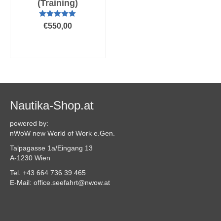
(Training)
Bewertet mit
€
550,00
5.00
von 5
AUSFÜHRUNG
WÄHLEN
Dieses
Produkt
weist
mehrere
Varianten
Nautika-Shop.at
auf.
Die
powered by:
Optionen
nWoW new World of Work e.Gen.
können
Talpagasse 1a/Eingang 13
auf
A-1230 Wien
der
Produktseite
Tel. +43 664 736 39 465
gewählt
E-Mail: office.seefahrt@nwow.at
werden