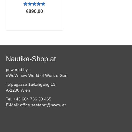
Bewertet mit
€
890,00
4.86
von 5
AUSFÜHRUNG
WÄHLEN
Dieses
Produkt
weist
mehrere
Varianten
Nautika-Shop.at
auf.
Die
powered by:
Optionen
nWoW new World of Work e.Gen.
können
Talpagasse 1a/Eingang 13
auf
A-1230 Wien
der
Produktseite
Tel. +43 664 736 39 465
gewählt
E-Mail: office.seefahrt@nwow.at
werden