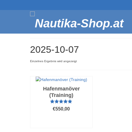
2025-10-07
Einzelnes Ergebnis wird angezeigt
Hafenmanöver
(Training)
Bewertet mit
€
550,00
5.00
von 5
AUSFÜHRUNG
WÄHLEN
Dieses