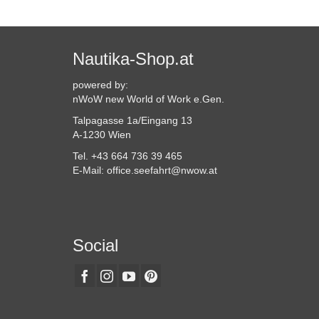
Produkt
weist
mehrere
Varianten
Nautika-Shop.at
auf.
Die
powered by:
Optionen
nWoW new World of Work e.Gen.
können
Talpagasse 1a/Eingang 13
auf
A-1230 Wien
der
Produktseite
Tel. +43 664 736 39 465
gewählt
E-Mail: office.seefahrt@nwow.at
werden
Social