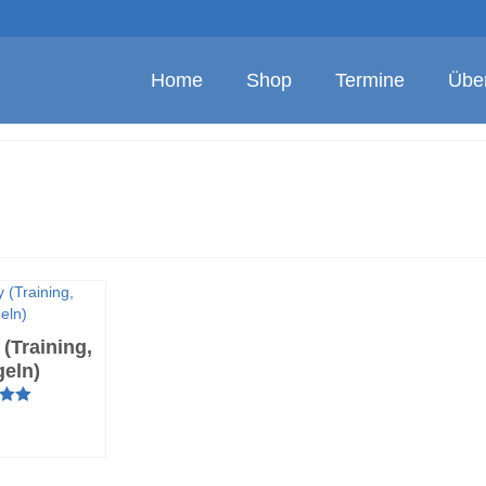
Home
Shop
Termine
Übe
 (Training,
geln)
t mit
HRUNG
on 5
LEN