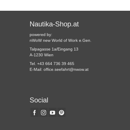
Produkt
weist
mehrere
Varianten
Nautika-Shop.at
auf.
Die
powered by:
Optionen
nWoW new World of Work e.Gen.
können
Talpagasse 1a/Eingang 13
auf
A-1230 Wien
der
Produktseite
Tel. +43 664 736 39 465
gewählt
E-Mail: office.seefahrt@nwow.at
werden
Social