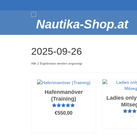
2025-09-26
Nach
Alle 2 Ergebnisse werden angezeigt
Beliebtheit
sortiert
Hafenmanöver
Ladies only
(Training)
Mitse
Bewertet mit
€
550,00
5.00
von 5
Bewerte
AUSFÜ
5.00
v
AUSFÜHRUNG
WÄH
WÄHLEN
Dieses