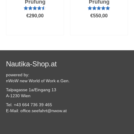
Prüfung
Prüfung
Bewertet
Bewertet mit
€
290,00
€
550,00
mit
4.50
5.00
von 5
von 5
AUSFÜHRUNG
AUSFÜHRUNG
WÄHLEN
WÄHLEN
Dieses
Dieses
Produkt
Produkt
weist
weist
mehrere
mehrere
Varianten
Varianten
Nautika-Shop.at
auf.
auf.
Die
Die
powered by:
Optionen
Optionen
nWoW new World of Work e.Gen.
können
können
Talpagasse 1a/Eingang 13
auf
auf
A-1230 Wien
der
der
Produktseite
Produktseite
Tel. +43 664 736 39 465
gewählt
gewählt
E-Mail: office.seefahrt@nwow.at
werden
werden