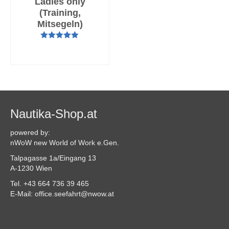
Ladies only
(Training,
Mitsegeln)
Bewertet mit
AUSFÜHRUNG
5.00
von 5
WÄHLEN
Nautika-Shop.at
powered by:
nWoW new World of Work e.Gen.
Talpagasse 1a/Eingang 13
A-1230 Wien
Tel. +43 664 736 39 465
E-Mail: office.seefahrt@nwow.at