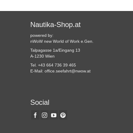
Produkt
weist
mehrere
Varianten
Nautika-Shop.at
auf.
Die
powered by:
Optionen
nWoW new World of Work e.Gen.
können
Talpagasse 1a/Eingang 13
auf
A-1230 Wien
der
Produktseite
Tel. +43 664 736 39 465
gewählt
E-Mail: office.seefahrt@nwow.at
werden
Social