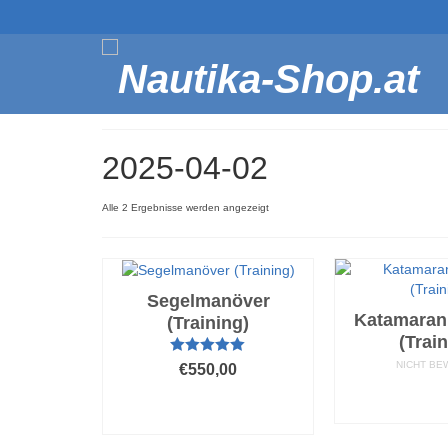
2025-04-02
Nach
Alle 2 Ergebnisse werden angezeigt
Beliebtheit
sortiert
Segelmanöver
Katamaran
(Training)
(Trai
Bewertet mit
NICHT BE
€
550,00
5.00
von 5
AUSFÜ
AUSFÜHRUNG
WÄH
WÄHLEN
Dieses