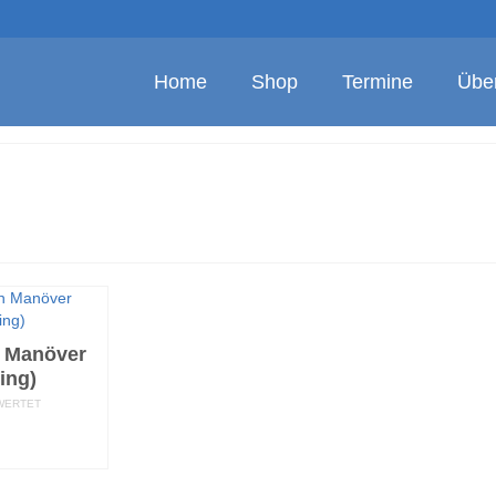
Home
Shop
Termine
Übe
 Manöver
ning)
WERTET
HRUNG
LEN