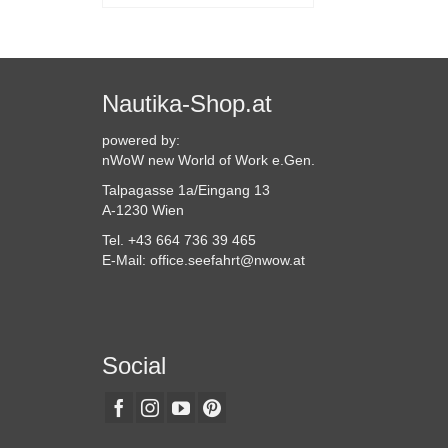
Dieses
Produkt
weist
mehrere
Varianten
Nautika-Shop.at
auf.
Die
powered by:
Optionen
nWoW new World of Work e.Gen.
können
Talpagasse 1a/Eingang 13
auf
A-1230 Wien
der
Produktseite
Tel. +43 664 736 39 465
gewählt
E-Mail: office.seefahrt@nwow.at
werden
Social