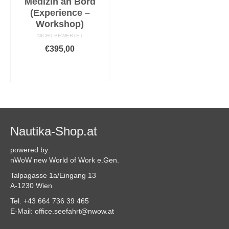
Medizin an Bord
(Experience –
Workshop)
NICHT BEWERTET
€
395,00
AUSFÜHRUNG
WÄHLEN
Dieses
Produkt
weist
mehrere
Varianten
Nautika-Shop.at
auf.
Die
powered by:
Optionen
nWoW new World of Work e.Gen.
können
Talpagasse 1a/Eingang 13
auf
A-1230 Wien
der
Produktseite
Tel. +43 664 736 39 465
gewählt
E-Mail: office.seefahrt@nwow.at
werden