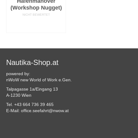
Hafenmanöver
(Workshop Nugget)
NICHT BEWERTET
AUSFÜHRUNG
WÄHLEN
Nautika-Shop.at
powered by:
nWoW new World of Work e.Gen.
Talpagasse 1a/Eingang 13
A-1230 Wien
Tel. +43 664 736 39 465
E-Mail: office.seefahrt@nwow.at