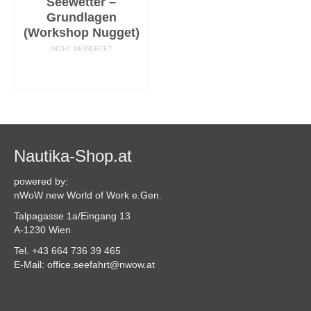
Seewetter –
Grundlagen
(Workshop Nugget)
NICHT BEWERTET
AUSFÜHRUNG
WÄHLEN
Nautika-Shop.at
powered by:
nWoW new World of Work e.Gen.
Talpagasse 1a/Eingang 13
A-1230 Wien
Tel. +43 664 736 39 465
E-Mail: office.seefahrt@nwow.at