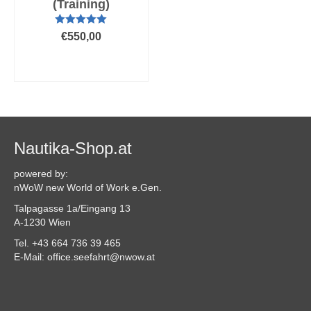
(Training)
Bewertet mit
€
550,00
5.00
von 5
AUSFÜHRUNG
WÄHLEN
Dieses
Produkt
weist
mehrere
Varianten
Nautika-Shop.at
auf.
Die
powered by:
Optionen
nWoW new World of Work e.Gen.
können
Talpagasse 1a/Eingang 13
auf
A-1230 Wien
der
Produktseite
Tel. +43 664 736 39 465
gewählt
E-Mail: office.seefahrt@nwow.at
werden