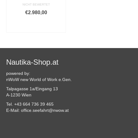
NICHT BEWERTET
€
2.980,00
AUSFÜHRUNG
WÄHLEN
Dieses
Produkt
weist
mehrere
Varianten
Nautika-Shop.at
auf.
Die
powered by:
Optionen
nWoW new World of Work e.Gen.
können
Talpagasse 1a/Eingang 13
auf
A-1230 Wien
der
Produktseite
Tel. +43 664 736 39 465
gewählt
E-Mail: office.seefahrt@nwow.at
werden