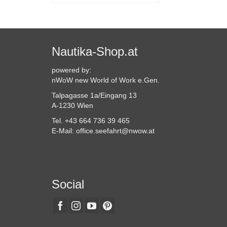
P
Dieses
w
Produkt
m
weist
V
mehrere
a
Varianten
Nautika-Shop.at
D
auf.
O
Die
powered by:
k
Optionen
nWoW new World of Work e.Gen.
a
können
d
Talpagasse 1a/Eingang 13
auf
P
A-1230 Wien
der
g
Produktseite
Tel. +43 664 736 39 465
w
gewählt
E-Mail: office.seefahrt@nwow.at
werden
Social