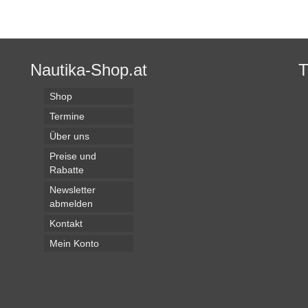
rodukt
eist
ehrere
arianten
uf.
Nautika-Shop.at
ie
ptionen
Shop
önnen
uf
Termine
er
Über uns
roduktseite
ewählt
Preise und
erden
Rabatte
Newsletter
abmelden
Kontakt
Mein Konto