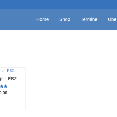
Home
Shop
Termine
Übe
p – FB2
t mit
0,00
on 5
HRUNG
LEN
ieses