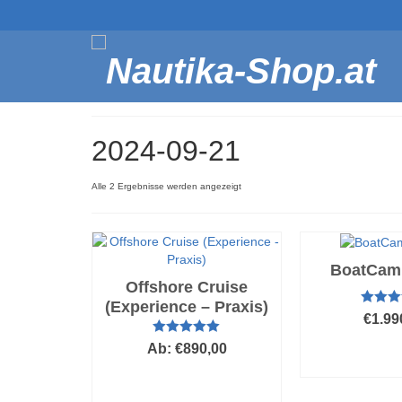
2024-09-21
Nach
Alle 2 Ergebnisse werden angezeigt
Beliebtheit
sortiert
BoatCam
Offshore Cruise
(Experience – Praxis)
Bewerte
€
1.99
5.00
v
Bewertet mit
AUSFÜ
Ab:
€
890,00
5.00
von 5
WÄH
AUSFÜHRUNG
D
WÄHLEN