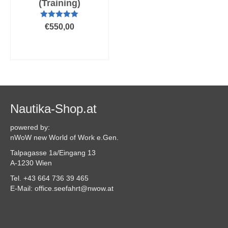
(Training)
Bewertet mit
€
550,00
5.00
von 5
AUSFÜHRUNG
WÄHLEN
Dieses
Produkt
weist
mehrere
Varianten
Nautika-Shop.at
auf.
Die
powered by:
Optionen
nWoW new World of Work e.Gen.
können
Talpagasse 1a/Eingang 13
auf
A-1230 Wien
der
Produktseite
Tel. +43 664 736 39 465
gewählt
E-Mail: office.seefahrt@nwow.at
werden