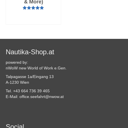
& More)
Bewertet mit
AUSFÜHRUNG
5.00
von 5
WÄHLEN
Nautika-Shop.at
powered by:
nWoW new World of Work e.Gen.
Talpagasse 1a/Eingang 13
A-1230 Wien
Tel. +43 664 736 39 465
E-Mail: office.seefahrt@nwow.at
Social