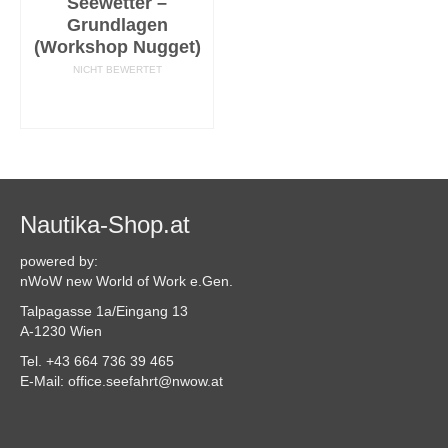
Seewetter –
Grundlagen
(Workshop Nugget)
NICHT BEWERTET
AUSFÜHRUNG
WÄHLEN
Nautika-Shop.at
powered by:
nWoW new World of Work e.Gen.
Talpagasse 1a/Eingang 13
A-1230 Wien
Tel. +43 664 736 39 465
E-Mail: office.seefahrt@nwow.at