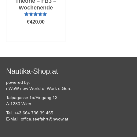
Theorie – FB3 –
Wochenende
Bewertet mit
€
420,00
5.00
von 5
AUSFÜHRUNG
WÄHLEN
Dieses
Produkt
weist
mehrere
Varianten
Nautika-Shop.at
auf.
Die
powered by:
Optionen
nWoW new World of Work e.Gen.
können
Talpagasse 1a/Eingang 13
auf
A-1230 Wien
der
Produktseite
Tel. +43 664 736 39 465
gewählt
E-Mail: office.seefahrt@nwow.at
werden