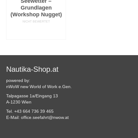
Seewetter –
Grundlagen
(Workshop Nugget)
NICHT BEWERTET
AUSFÜHRUNG
WÄHLEN
Nautika-Shop.at
powered by:
nWoW new World of Work e.Gen.
Talpagasse 1a/Eingang 13
A-1230 Wien
Tel. +43 664 736 39 465
E-Mail: office.seefahrt@nwow.at