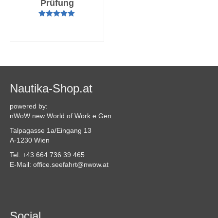
Prüfung
Bewertet mit
AUSFÜHRUNG
5.00
von 5
WÄHLEN
Nautika-Shop.at
powered by:
nWoW new World of Work e.Gen.
Talpagasse 1a/Eingang 13
A-1230 Wien
Tel. +43 664 736 39 465
E-Mail: office.seefahrt@nwow.at
Social