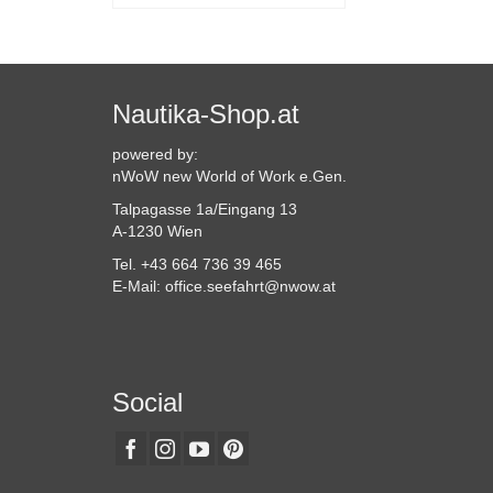
Dieses
Produkt
weist
mehrere
Varianten
Nautika-Shop.at
auf.
Die
powered by:
Optionen
nWoW new World of Work e.Gen.
können
Talpagasse 1a/Eingang 13
auf
A-1230 Wien
der
Produktseite
Tel. +43 664 736 39 465
gewählt
E-Mail: office.seefahrt@nwow.at
werden
Social