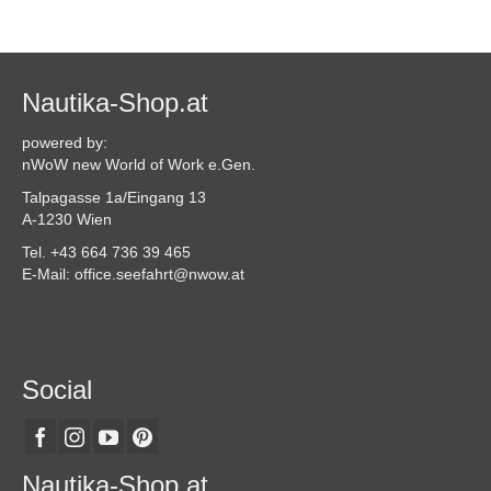
gewählt
Dieses
werden
Produkt
weist
mehrere
Varianten
Nautika-Shop.at
auf.
Die
powered by:
Optionen
nWoW new World of Work e.Gen.
können
Talpagasse 1a/Eingang 13
auf
A-1230 Wien
der
Produktseite
Tel. +43 664 736 39 465
gewählt
E-Mail: office.seefahrt@nwow.at
werden
Social
Nautika-Shop.at