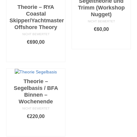
Segeltheorie und
Theorie – RYA
Trimm (Workshop
Coastal
Nugget)
Skipper/Yachtmaster
NICHT BEWERTET
Offshore Theory
€
60,00
NICHT BEWERTET
AUSFÜHRUNG
€
690,00
WÄHLEN
AUSFÜHRUNG
Dieses
WÄHLEN
Produkt
weist
Dieses
mehrere
Produkt
Varianten
weist
Theorie –
auf.
mehrere
Segelbasis / BFA
Die
Varianten
Binnen –
Optionen
auf.
können
Wochenende
Die
auf
Optionen
NICHT BEWERTET
der
können
€
220,00
Produktseite
auf
gewählt
AUSFÜHRUNG
der
werden
WÄHLEN
Produktseite