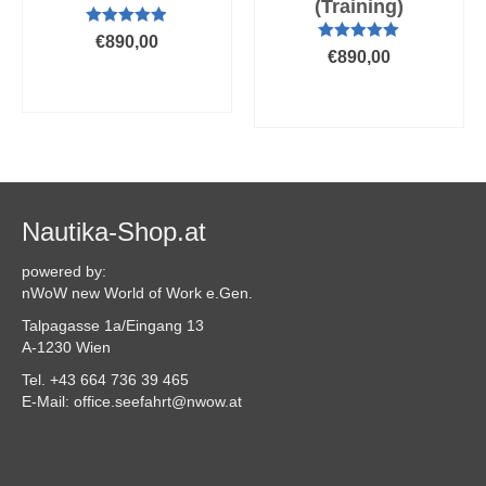
(Training)
Bewertet mit
€
890,00
4.86
von 5
Bewertet mit
€
890,00
5.00
von 5
AUSFÜHRUNG
AUSFÜHRUNG
WÄHLEN
WÄHLEN
Dieses
Dieses
Produkt
Produkt
weist
weist
mehrere
mehrere
Varianten
Varianten
Nautika-Shop.at
auf.
auf.
Die
Die
powered by:
Optionen
Optionen
nWoW new World of Work e.Gen.
können
können
auf
Talpagasse 1a/Eingang 13
auf
der
A-1230 Wien
der
Produktseite
Produktseite
Tel. +43 664 736 39 465
gewählt
gewählt
E-Mail: office.seefahrt@nwow.at
werden
werden