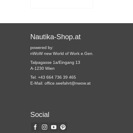
WÄHLEN
Dieses
Produkt
weist
mehrere
Varianten
Nautika-Shop.at
auf.
Die
powered by:
Optionen
nWoW new World of Work e.Gen.
können
Talpagasse 1a/Eingang 13
auf
A-1230 Wien
der
Produktseite
Tel. +43 664 736 39 465
gewählt
E-Mail: office.seefahrt@nwow.at
werden
Social