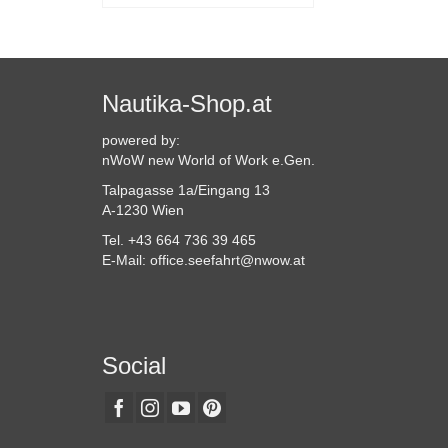
Dieses
Produkt
weist
mehrere
Varianten
Nautika-Shop.at
auf.
Die
powered by:
Optionen
nWoW new World of Work e.Gen.
können
Talpagasse 1a/Eingang 13
auf
A-1230 Wien
der
Produktseite
Tel. +43 664 736 39 465
gewählt
E-Mail: office.seefahrt@nwow.at
werden
Social