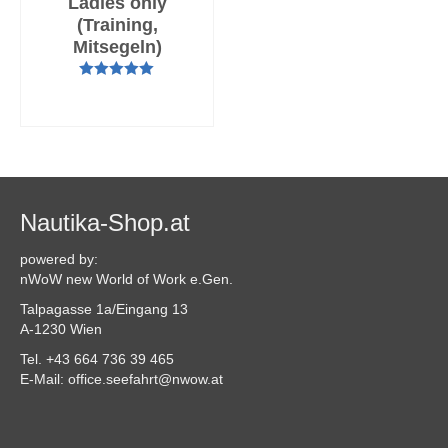
Ladies only
(Training,
Mitsegeln)
Bewertet mit
AUSFÜHRUNG
5.00
von 5
WÄHLEN
Nautika-Shop.at
powered by:
nWoW new World of Work e.Gen.
Talpagasse 1a/Eingang 13
A-1230 Wien
Tel. +43 664 736 39 465
E-Mail: office.seefahrt@nwow.at