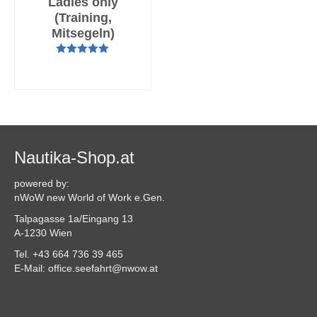
Ladies only
(Training,
Mitsegeln)
Bewertet mit
AUSFÜHRUNG
5.00
von 5
WÄHLEN
Nautika-Shop.at
powered by:
nWoW new World of Work e.Gen.
Talpagasse 1a/Eingang 13
A-1230 Wien
Tel. +43 664 736 39 465
E-Mail: office.seefahrt@nwow.at