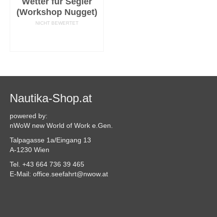
Wetter für Segler
(Workshop Nugget)
NICHT BEWERTET
AUSFÜHRUNG
WÄHLEN
Nautika-Shop.at
powered by:
nWoW new World of Work e.Gen.
Talpagasse 1a/Eingang 13
A-1230 Wien
Tel. +43 664 736 39 465
E-Mail: office.seefahrt@nwow.at