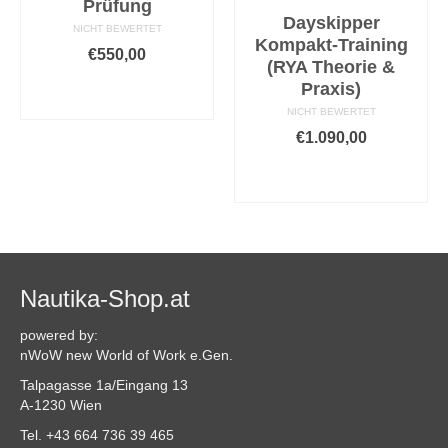
Prüfung
Dayskipper
NICHT BEWERTET
Kompakt-Training
€
550,00
(RYA Theorie &
AUSFÜHRUNG
Praxis)
WÄHLEN
NICHT BEWERTET
Dieses
€
1.090,00
Produkt
AUSFÜHRUNG
weist
WÄHLEN
mehrere
Varianten
Dieses
auf.
Produkt
Die
weist
Optionen
mehrere
können
Varianten
Nautika-Shop.at
auf
auf.
der
Die
powered by:
Produktseite
Optionen
nWoW new World of Work e.Gen.
gewählt
können
Talpagasse 1a/Eingang 13
werden
auf
A-1230 Wien
der
Produktseite
Tel. +43 664 736 39 465