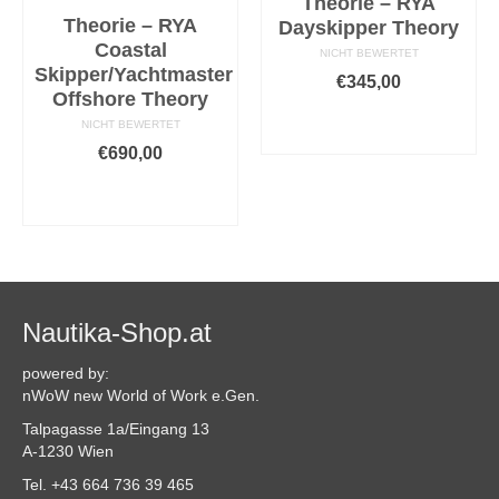
Theorie – RYA
Theorie – RYA
Dayskipper Theory
Coastal
NICHT BEWERTET
Skipper/Yachtmaster
€
345,00
Offshore Theory
AUSFÜHRUNG
NICHT BEWERTET
WÄHLEN
€
690,00
Dieses
AUSFÜHRUNG
Produkt
WÄHLEN
weist
mehrere
Dieses
Varianten
Produkt
auf.
weist
Die
mehrere
Optionen
Varianten
Nautika-Shop.at
können
auf.
auf
Die
powered by:
der
Optionen
nWoW new World of Work e.Gen.
Produktseite
können
Talpagasse 1a/Eingang 13
gewählt
auf
A-1230 Wien
werden
der
Produktseite
Tel. +43 664 736 39 465