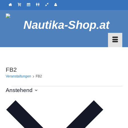
FB2
Veranstaltungen
FB2
Veranstaltungen
Anstehend
Datum
wählen.