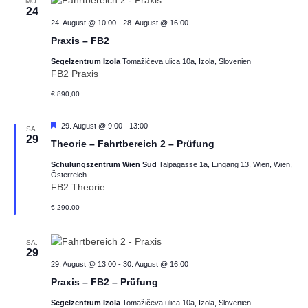
MO.
24
24. August @ 10:00
-
28. August @ 16:00
Praxis – FB2
Segelzentrum Izola
Tomažičeva ulica 10a, Izola, Slovenien
FB2 Praxis
€ 890,00
Hervorgehoben
29. August @ 9:00
-
13:00
SA.
29
Theorie – Fahrtbereich 2 – Prüfung
Schulungszentrum Wien Süd
Talpagasse 1a, Eingang 13, Wien, Wien,
Österreich
FB2 Theorie
€ 290,00
SA.
29
29. August @ 13:00
-
30. August @ 16:00
Praxis – FB2 – Prüfung
Segelzentrum Izola
Tomažičeva ulica 10a, Izola, Slovenien