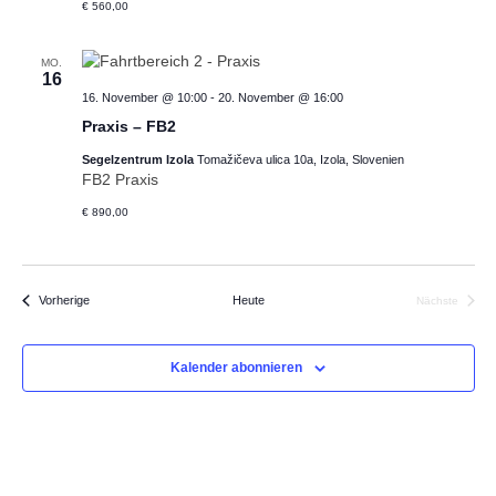
€ 560,00
MO.
16
16. November @ 10:00
-
20. November @ 16:00
Praxis – FB2
Segelzentrum Izola
Tomažičeva ulica 10a, Izola, Slovenien
FB2 Praxis
€ 890,00
Veranstaltungen
Vorherige
Heute
Nächste
Veranstalt
Kalender abonnieren