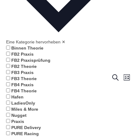
Eine Kategorie hervorheben
✕
Binnen Theorie
FB2 Praxis
FB2 Praxisprüfung
FB2 Theorie
FB3 Praxis
Ver
Verans
Suche
FB3 Theorie
Liste
FB4 Praxis
Ans
Suche
FB4 Theorie
Nav
Hafen
und
LadiesOnly
Miles & More
Ansich
Nugget
Praxis
Naviga
PURE Delivery
PURE Racing