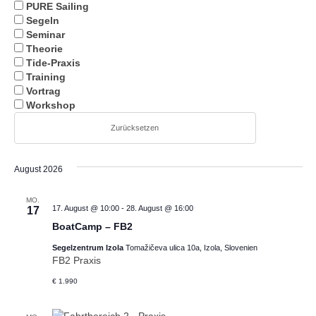
PURE Sailing
Segeln
Seminar
Theorie
Tide-Praxis
Training
Vortrag
Workshop
Zurücksetzen
August 2026
MO.
17. August @ 10:00
-
28. August @ 16:00
17
BoatCamp – FB2
Segelzentrum Izola
Tomažičeva ulica 10a, Izola, Slovenien
FB2 Praxis
€ 1.990