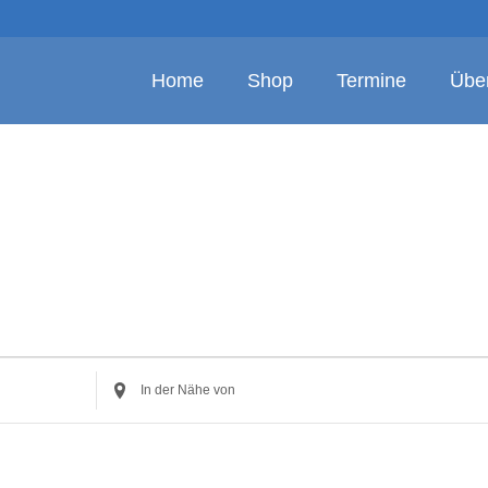
Home
Shop
Termine
Übe
Standort
eingeben.
Suche
nach
Veranstaltungen.