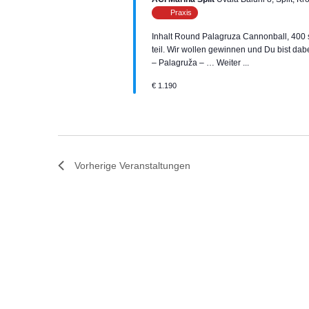
Praxis
Inhalt Round Palagruza Cannonball, 400 s
teil. Wir wollen gewinnen und Du bist dab
– Palagruža – …
Weiter ...
€ 1.190
Vorherige
Veranstaltungen