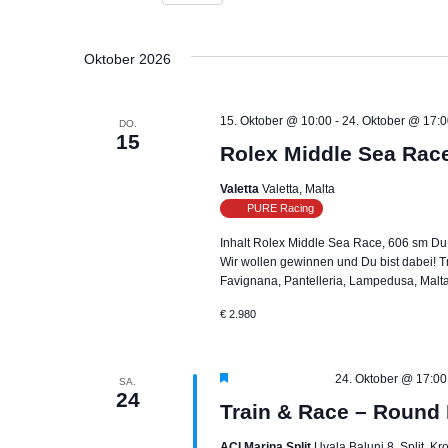
Veranstaltungen
Ansichten,
Datum
Schlüsselwort.
wählen.
Navigation
Oktober 2026
15. Oktober @ 10:00
-
24. Oktober @ 17:
DO.
15
Rolex Middle Sea Rac
Valetta
Valetta, Malta
PURE Racing
Inhalt Rolex Middle Sea Race, 606 sm Du n
Wir wollen gewinnen und Du bist dabei! T
Favignana, Pantelleria, Lampedusa, Mal
€ 2.980
Hervorgehoben
24. Oktober @ 17:00
SA.
24
Train & Race – Round
ACI Marina Split
Uvala Baluni 8, Split, Kr