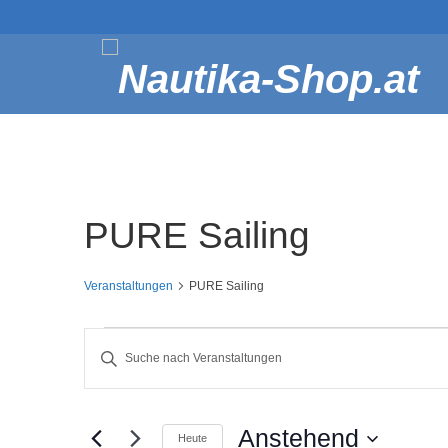
PURE Sailing
Veranstaltungen
PURE Sailing
Veranstaltungen
Veranstaltungen
Bitte
Schlüsselwort
Suche
eingeben.
Suche
und
nach
Anstehend
Heute