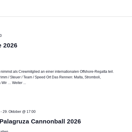
00
e 2026
immst als Crewmitglied an einer internationalen Offshore-Regatta teil.
rimm / Steuer / Team / Speed Ort Das Rennen: Malta, Stromboli,
ta Wir …
Weiter ...
-
29. Oktober @ 17:00
 Palagruza Cannonball 2026
oatien