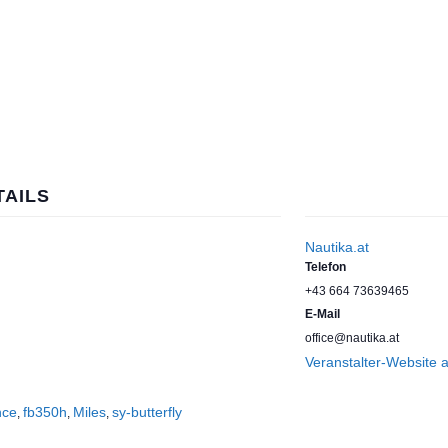
TAILS
Nautika.at
Telefon
+43 664 73639465
E-Mail
office@nautika.at
Veranstalter-Website 
nce
fb350h
Miles
sy-butterfly
,
,
,