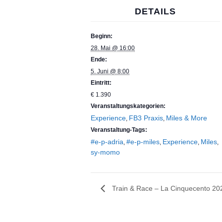
DETAILS
Beginn:
28. Mai @ 16:00
Ende:
5. Juni @ 8:00
Eintritt:
€ 1.390
Veranstaltungskategorien:
Experience
FB3 Praxis
Miles & More
,
,
Veranstaltung-Tags:
#e-p-adria
#e-p-miles
Experience
Miles
,
,
,
,
sy-momo
Train & Race – La Cinquecento 20