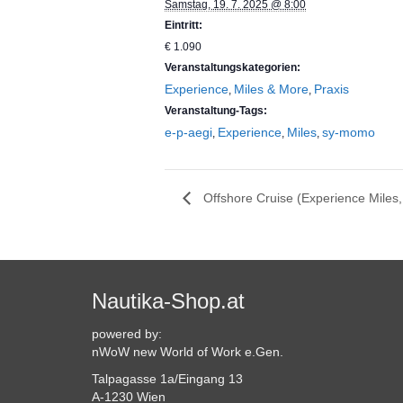
Samstag, 19. 7. 2025 @ 8:00
Eintritt:
€ 1.090
Veranstaltungskategorien:
Experience
Miles & More
Praxis
,
,
Veranstaltung-Tags:
e-p-aegi
Experience
Miles
sy-momo
,
,
,
Offshore Cruise (Experience Miles,
Nautika-Shop.at
powered by:
nWoW new World of Work e.Gen.
Talpagasse 1a/Eingang 13
A-1230 Wien